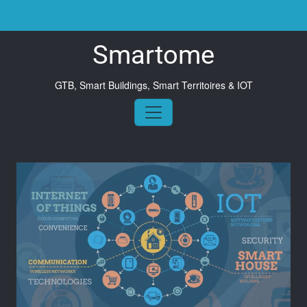
Skip
to
content
Smartome
Archive mensuelle 10 novembre 2022
GTB, Smart Buildings, Smart Territoires & IOT
Accueil
/
2022
/
novembre