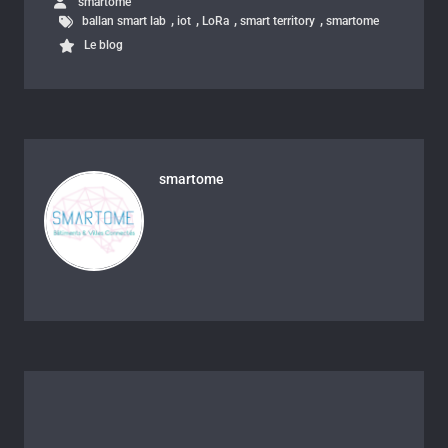
smartome
,
,
,
,
ballan smart lab
iot
LoRa
smart territory
smartome
Le blog
smartome