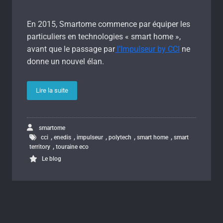
En 2015, Smartome commence par équiper les
particuliers en technologies « smart home »,
avant que le passage par
l’Impulseur by CCI
ne
donne un nouvel élan.
Lire la suite
smartome
,
,
,
,
,
cci
enedis
impulseur
polytech
smart home
smart
,
territory
touraine eco
Le blog