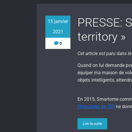
PRESSE: S
15 janvier
2021
territory »
0
Cet article est paru dans 
Quand on lui demande pour
équiper ma maison de volets
objets intelligents, atten
En 2015, Smartome commenc
l’Impulseur by CCI
ne donn
Lire la suite