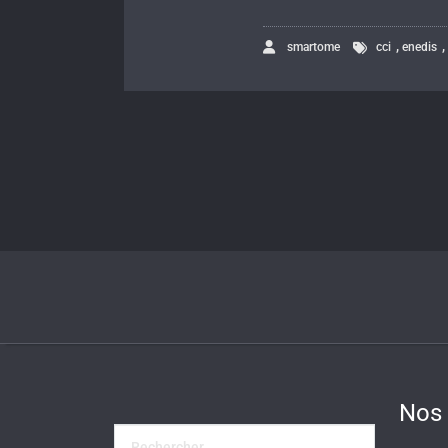
,
smartome
cci
enedis
Nos 