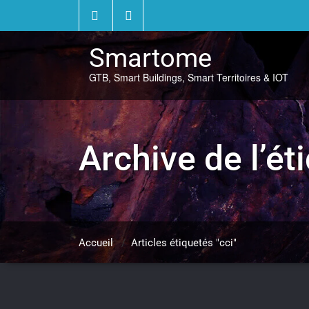
Skip
to
content
Smartome
GTB, Smart Buildings, Smart Territoires & IOT
Archive de l’ét
Accueil
/
Articles étiquetés "cci"