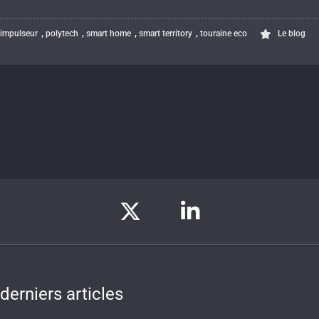
,
,
,
,
,
impulseur
polytech
smart home
smart territory
touraine eco
Le blog
derniers articles