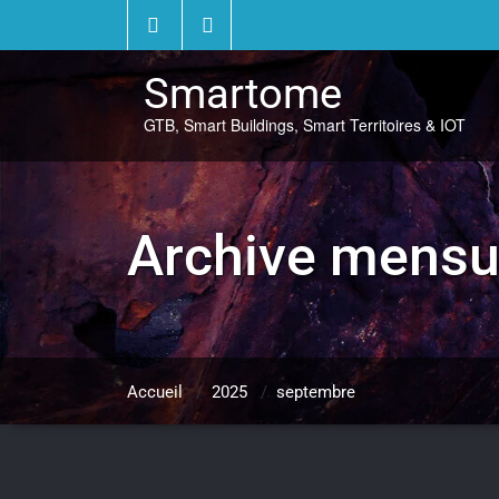
Skip
to
content
Smartome
GTB, Smart Buildings, Smart Territoires & IOT
Archive mensu
Accueil
/
2025
/
septembre