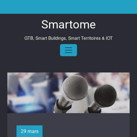
Skip
to
content
Smartome
Archive de l’étiquette
interview
GTB, Smart Buildings, Smart Territoires & IOT
Accueil
/
Articles étiquetés "interview"
29 mars