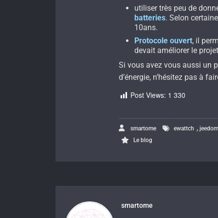
utiliser très peu de don
batteries
. Selon certaine
10ans.
Protocole ouvert
, il pe
devait améliorer le projet
Si vous avez vous aussi un 
d’énergie, n’hésitez pas à fai
Post Views:
1 330
,
smartome
ewattch
jeedo
Le blog
smartome