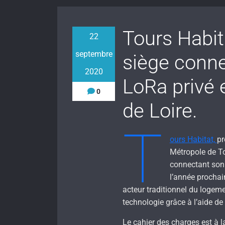
Tours Habit
22
septembre
siège conne
2020
LoRa privé 
0
de Loire.
T
ours Habitat,
pr
Métropole de To
connectant son s
l’année prochai
acteur traditionnel du logeme
technologie grâce à l’aide d
Le cahier des charges est à l