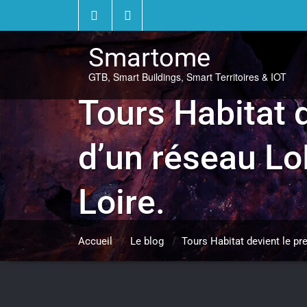
Skip
to
content
Smartome
GTB, Smart Buildings, Smart Territoires & IOT
Tours Habitat 
d’un réseau Lo
Loire.
Accueil
/
Le blog
/
Tours Habitat devient le pr