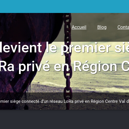
Accueil
Blog
Conta
devient le premier s
Ra privé en Région C
emier siège connecté d’un réseau LoRa privé en Région Centre Val d