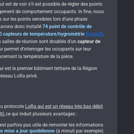
 est de voir s’il est possible de régler des points
ngement de comportement occupants. In fine, nous
s sur les points sensibles lors d’une phase
s avons donc installé
74 point de contrôle de
0 capteurs de température/hygrométrie
Ewattch
.
s salles de réunion sont doublés d’un
capteur de
r permet d’interroger les occupants sur leur
ncernant la température de la pièce.
ui est le premier bâtiment tertiaire de la Région
réseau LoRa privé.
du protocole
LoRa qui est un réseau très bas débit
 0G
ce qui induit plusieurs avantages :
n’est parfois pas utile de remonter les informations
e mise a jour quotidienne
(à minuit par exemple).