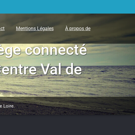
ct
Mentions Légales
À propos de
iège connecté
entre Val de
e Loire.